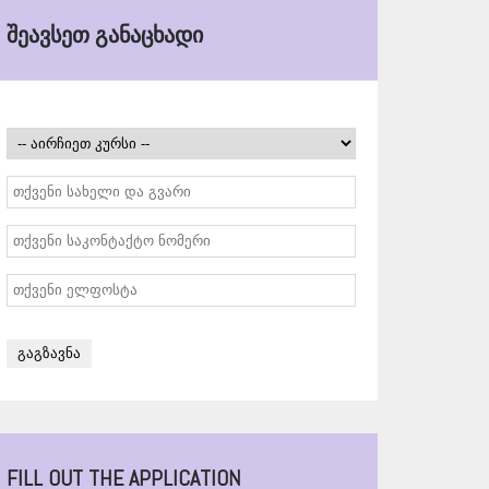
ᲨᲔᲐᲕᲡᲔᲗ ᲒᲐᲜᲐᲪᲮᲐᲓᲘ
FILL OUT THE APPLICATION