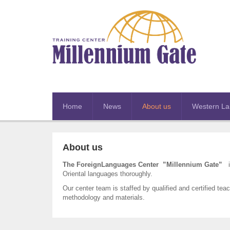
Home
News
About us
Western L
About us
The Foreign
Languages
Center
”Millennium Gate”
i
Oriental languages thoroughly.
Our center team is staffed by qualified and certified te
methodology and materials.