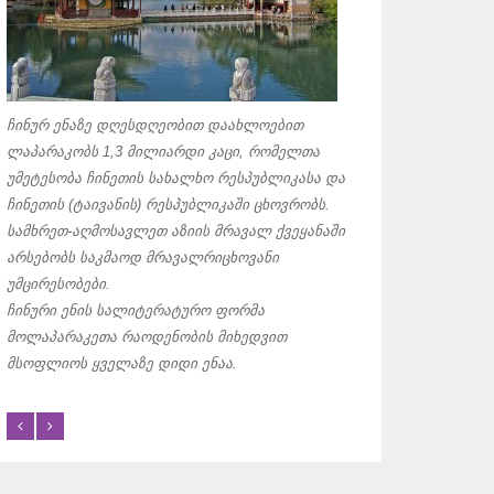
დღეისათვის არაბ
ყველაზე გავრცელ
ჩინურ ენაზე დღესდღეობით დაახლოებით
ძირითადად იყენებ
ლაპარაკობს 1,3 მილიარდი კაცი, რომელთა
ირანში
,
ავღანეთსა
უმეტესობა ჩინეთის სახალხო რესპუბლიკასა და
ანბანი
, რომელიც 
ჩინეთის (ტაივანის) რესპუბლიკაში ცხოვრობს.
გავრცელებულ ანბ
სამხრეთ-აღმოსავლეთ აზიის მრავალ ქვეყანაში
არაბული ანბანი შ
არსებობს საკმაოდ მრავალრიცხოვანი
მარჯვნიდან მარცხნ
უმცირესობები.
ხმოვნები. მათ აღ
ჩინური ენის სალიტერატურო ფორმა
დიაკრიტიკულ ნიშნ
მოლაპარაკეთა რაოდენობის მიხედვით
ერთმანეთზეა გადა
მსოფლიოს ყველაზე დიდი ენაა.
რომელიც მარცხნიდ