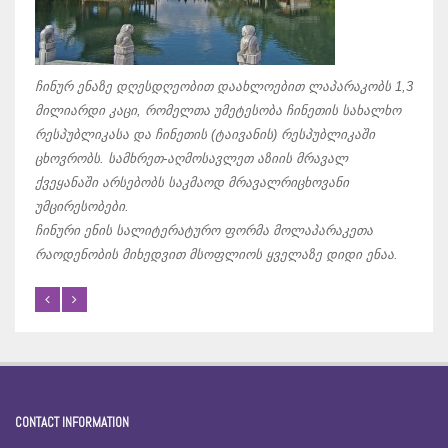
პაკი
ყველ
არაბ
მარჯ
ჩინურ ენაზე დღესდღეობით დაახლოებით ლაპარაკობს 1,3
მათ 
მილიარდი კაცი, რომელთა უმეტესობა ჩინეთის სახალხო
ნიშნ
რესპუბლიკასა და ჩინეთის (ტაივანის) რესპუბლიკაში
გამო
ცხოვრობს. სამხრეთ-აღმოსავლეთ აზიის მრავალ
გადა
ქვეყანაში არსებობს საკმაოდ მრავალრიცხოვანი
უმცირესობები.
ჩინური ენის სალიტერატურო ფორმა მოლაპარაკეთა
რაოდენობის მიხედვით მსოფლიოს ყველაზე დიდი ენაა.
CONTACT INFORMATION