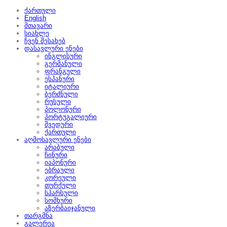
ქართული
English
მთავარი
სიახლე
ჩვენ შესახებ
დასავლური ენები
ინგლისური
გერმანული
ფრანგული
ესპანური
იტალიური
ბერძნული
რუსული
პოლონური
პორტუგალიური
შვედური
ქართული
აღმოსავლური ენები
არაბული
ჩინური
იაპონური
ებრაული
კორეული
თურქული
სპარსული
სომხური
აზერბაიჯანული
თარგმნა
გალერეა