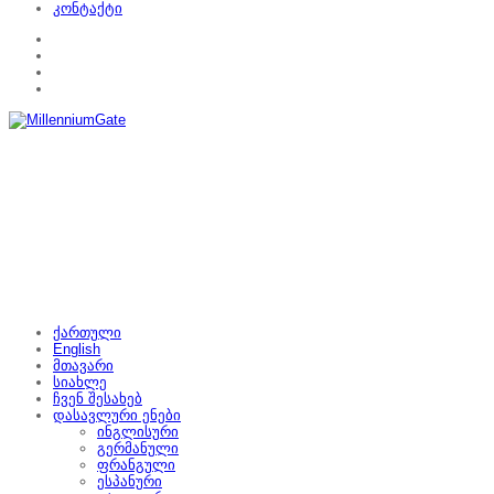
კონტაქტი
ქართული
English
მთავარი
სიახლე
ჩვენ შესახებ
დასავლური ენები
ინგლისური
გერმანული
ფრანგული
ესპანური