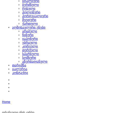
იტალიური
ბერძნული
რუსული
პოლონური
პორტუგალიური
შვედური
ქართული
აღმოსავლური ენები
არაბული
ჩინური
იაპონური
ებრაული
კორეული
თურქული
სპარსული
სომხური
აზერბაიჯანული
თარგმნა
გალერეა
კონტაქტი
Home
ფრანგული ენის კურსი