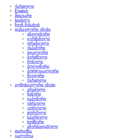
ქართული
English
მთავარი
სიახლე
ჩვენ შესახებ
დასავლური ენები
ინგლისური
გერმანული
ფრანგული
ესპანური
იტალიური
ბერძნული
რუსული
პოლონური
პორტუგალიური
შვედური
ქართული
აღმოსავლური ენები
არაბული
ჩინური
იაპონური
ებრაული
კორეული
თურქული
სპარსული
სომხური
აზერბაიჯანული
თარგმნა
გალერეა