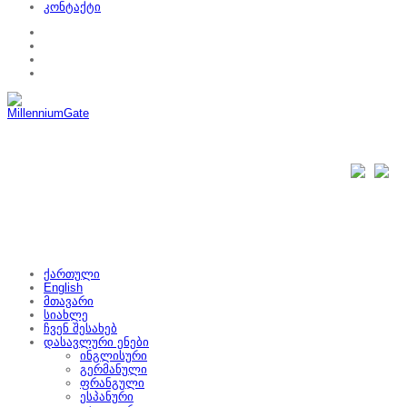
კონტაქტი
ქართული
English
მთავარი
სიახლე
ჩვენ შესახებ
დასავლური ენები
ინგლისური
გერმანული
ფრანგული
ესპანური