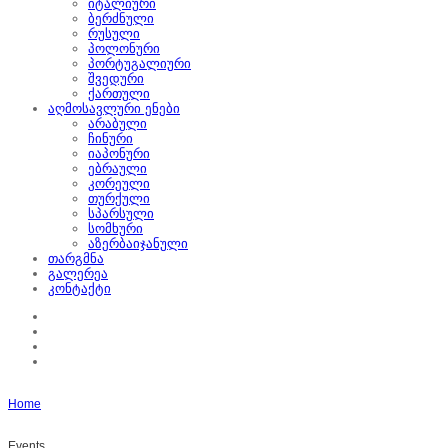
იტალიური
ბერძნული
რუსული
პოლონური
პორტუგალიური
შვედური
ქართული
აღმოსავლური ენები
არაბული
ჩინური
იაპონური
ებრაული
კორეული
თურქული
სპარსული
სომხური
აზერბაიჯანული
თარგმნა
გალერეა
კონტაქტი
Home
Events