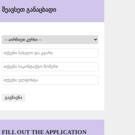
ᲨᲔᲐᲕᲡᲔᲗ ᲒᲐᲜᲐᲪᲮᲐᲓᲘ
FILL OUT THE APPLICATION