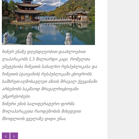
დღეისათვის არაბ
ყველაზე გავრცელ
ჩინურ ენაზე დღესდღეობით დაახლოებით
ძირითადად იყენებ
ლაპარაკობს 1,3 მილიარდი კაცი, რომელთა
ირანში
,
ავღანეთსა
უმეტესობა ჩინეთის სახალხო რესპუბლიკასა და
ანბანი
, რომელიც 
ჩინეთის (ტაივანის) რესპუბლიკაში ცხოვრობს.
გავრცელებულ ანბ
სამხრეთ-აღმოსავლეთ აზიის მრავალ ქვეყანაში
არაბული ანბანი შ
არსებობს საკმაოდ მრავალრიცხოვანი
მარჯვნიდან მარცხნ
უმცირესობები.
ხმოვნები. მათ აღ
ჩინური ენის სალიტერატურო ფორმა
დიაკრიტიკულ ნიშნ
მოლაპარაკეთა რაოდენობის მიხედვით
ერთმანეთზეა გადა
მსოფლიოს ყველაზე დიდი ენაა.
რომელიც მარცხნიდ