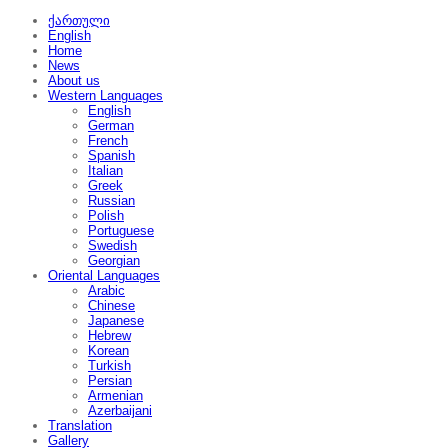
ქართული
English
Home
News
About us
Western Languages
English
German
French
Spanish
Italian
Greek
Russian
Polish
Portuguese
Swedish
Georgian
Oriental Languages
Arabic
Chinese
Japanese
Hebrew
Korean
Turkish
Persian
Armenian
Azerbaijani
Translation
Gallery