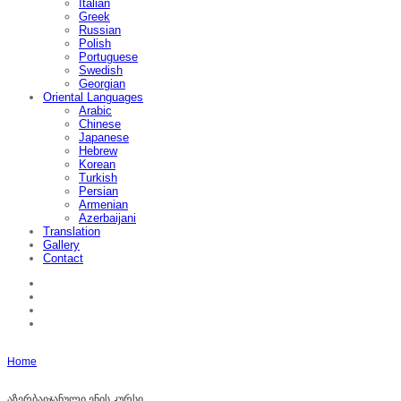
Italian
Greek
Russian
Polish
Portuguese
Swedish
Georgian
Oriental Languages
Arabic
Chinese
Japanese
Hebrew
Korean
Turkish
Persian
Armenian
Azerbaijani
Translation
Gallery
Contact
Home
აზერბაიჯანული ენის კურსი