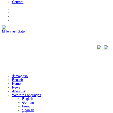
Contact
ქართული
English
Home
News
About us
Western Languages
English
German
French
Spanish