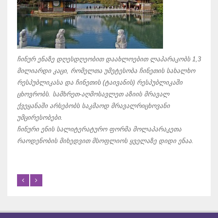
დღეი
გავრ
ჩინურ ენაზე დღესდღეობით დაახლოებით ლაპარაკობს 1,3
არაბ
მილიარდი კაცი, რომელთა უმეტესობა ჩინეთის სახალხო
პაკი
რესპუბლიკასა და ჩინეთის (ტაივანის) რესპუბლიკაში
ყველ
ცხოვრობს. სამხრეთ-აღმოსავლეთ აზიის მრავალ
არაბ
ქვეყანაში არსებობს საკმაოდ მრავალრიცხოვანი
მარჯ
უმცირესობები.
მათ 
ჩინური ენის სალიტერატურო ფორმა მოლაპარაკეთა
ნიშნ
რაოდენობის მიხედვით მსოფლიოს ყველაზე დიდი ენაა.
გამო
გადა