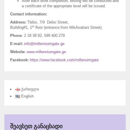
After each level completion, testing will be conducted and
a certificate of the appropriate level will be issued.
Contact information:
Address:
Tbilisi, 7/9 Delisi Street,
st
Building#1, 1
floor (entrance from MikAsatiani Street).
Phone
: 2 18 38 82; 599 400 279
E-mail:
info@millenniumgate.ge
Website:
www.millenniumgate.ge
Facebook:
https://www.facebook.com/millenuimgate
ქართული
English
ᲨᲔᲐᲕᲡᲔᲗ ᲒᲐᲜᲐᲪᲮᲐᲓᲘ